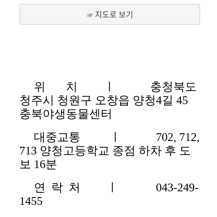
지도로 보기
☞ 
위 치 ㅣ 충청북도
청주시 청원구 오창읍 양청4길 45
충북야생동물센터
대중교통 ㅣ
702, 712,
713 양청고등학교 종점 하차 후 도
보 16분
연 락 처 ㅣ 043-249-
1455